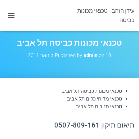
עידן הזהב - טכנאי מכונות
כביסה
T
O
G
G
טכנאי מכונות כביסה תל אביב
L
E
10 בינואר 2011
on
admin
Published by
N
A
V
I
G
A
טכנאי מכונות כביסה תל אביב
T
I
טכנאי מדיחי כלים תל אביב
O
טכנאי תנורים תל אביב
N
תיאום תיקון 0507-809-161