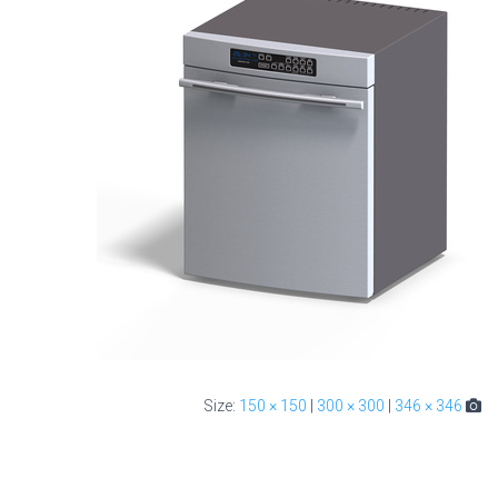
150 × 150
|
300 × 300
|
346 × 346
Size: