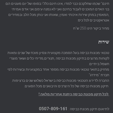
חינם" שכמו שחלקכם כבר למדו ,אינו חינם כלל ! בסופו של יום מעטים הם
בני האדם המוכנים לעבוד בחינם ואני לא נמנה עימם.אני אדם אמיתי
,המאמין במתן שירות איכותי ואמין ,שאותו אני נותן מכל הלב ובמחירים
אטראקטיבים לכל כיס.
מחיר ביקור הינו 250 ש"ח
שירות
טכנאי מכונות כביסה בעל הסמכה מקצועית ונסיון מוכח של שנים ומאות
לקוחות מרוצים בתיקון מכונות כביסה ,תנורים,מדיחי כלים ושאר מוצרי
חשמל ביתיים.
מחזיק בתואר טכנאי מכונות כביסה מספר אחד במקצועיות ובשירות לפי
חברת "מידרג"
החברה לדירוג הטכנאי מכונות כביסה בישראל כשלוש שנים ברציפות.
תיקון מכונות כביסה של כל היצרנים והיבואנים מכל הסוגים.
לכל תיקון מכונת כביסה ניתנת אחריות מלאה !
0507-809-161
לתיאום תיקון מכונת כביסה :