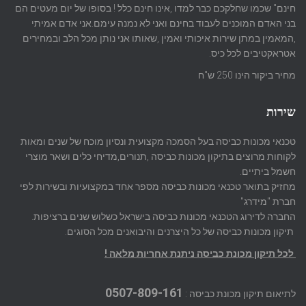
חינם" שכמו שחלקכם כבר למדו ,אינו חינם כלל ! בסופו של יום מעטים הם
בני האדם המוכנים לעבוד בחינם ואני לא נמנה עימם.אני אדם אמיתי
,המאמין במתן שירות איכותי ואמין ,שאותו אני נותן מכל הלב ובמחירים
אטראקטיבים לכל כיס.
מחיר ביקור הינו 250 ש"ח
שירות
טכנאי מכונות כביסה בעל הסמכה מקצועית ונסיון מוכח של שנים ומאות
לקוחות מרוצים בתיקון מכונות כביסה ,תנורים,מדיחי כלים ושאר מוצרי
חשמל ביתיים.
מחזיק בתואר טכנאי מכונות כביסה מספר אחד במקצועיות ובשירות לפי
חברת "מידרג"
החברה לדירוג הטכנאי מכונות כביסה בישראל כשלוש שנים ברציפות.
תיקון מכונות כביסה של כל היצרנים והיבואנים מכל הסוגים.
לכל תיקון מכונת כביסה ניתנת אחריות מלאה !
0507-809-161
לתיאום תיקון מכונת כביסה :