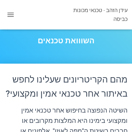
עידן הזהב - טכנאי מכונות
כביסה
T
O
G
G
השווואת טכנאים
L
E
N
A
V
I
G
מהם הקריטריונים שעלינו לחפש
A
T
באיתור אחר טכנאי אמין ומקצועי?
I
O
N
השיטה הנפוצה בחיפוש אחר טכנאי אמין
ומקצועי בימינו היא המלצות מקרובים או
חברים בשיטת ה"מפה לאוזן", אלפונים או